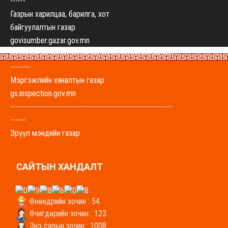
------
Газрын харилцаа, барилга, хот
байгуулалтын газар
govisumber.gazar.gov.mn
----------------------------------------------------------------
--------
Мэргэжлийн хяналтын газар
gs.inspection.gov.mn
----------------------------------------------------------------
------
Эрүүл мэндийн газар
govisumber-emg.mohs.mn
----------------------------------------------------------------
САЙТЫН ХАНДАЛТ
-------
Хүнс, хөдөө аж ахуйн газар
uhaag.gs.gov.mn
Өнөөдрийн зочин : 54
----------------------------------------------------------------
Өчигдөрийн зочин : 123
-------
Энэ сарын зочин : 1008