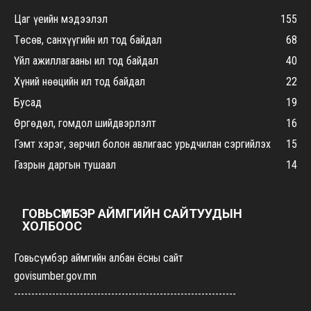
Цаг үеийн мэдээлэл
155
Төсөв, санхүүгийн ил тод байдал
68
Үйл ажиллагааны ил тод байдал
40
Хүний нөөцийн ил тод байдал
22
Бусад
19
Өргөдөл, гомдол шийдвэрлэлт
16
Гэмт хэрэг, зөрчил болон авлигаас урьдчилан сэргийлэх
15
Газрын даргын тушаал
14
ГОВЬСҮМБЭР АЙМГИЙН САЙТУУДЫН
ХОЛБООС
Говьсүмбэр аймгийн албан ёсны сайт
govisumber.gov.mn
----------------------------------------------------------------