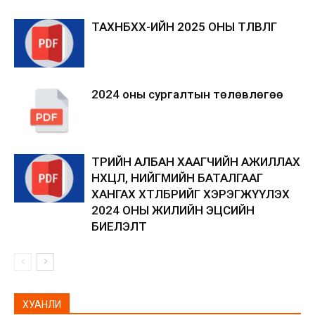
ТАХНБХХ-ИЙН 2025 ОНЫ ТӨЛӨВЛӨГӨӨ
2024 оны сургалтын төлөвлөгөө
ТӨРИЙН АЛБАН ХААГЧИЙН АЖИЛЛАХ
НӨХЦӨЛ, НИЙГМИЙН БАТАЛГААГ
ХАНГАХ ХӨТӨЛБӨРИЙГ ХЭРЭГЖҮҮЛЭХ
2024 ОНЫ ЖИЛИЙН ЭЦСИЙН
БИЕЛЭЛТ
ХУАНЛИ