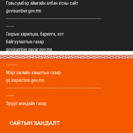
Говьсүмбэр аймгийн албан ёсны сайт
govisumber.gov.mn
----------------------------------------------------------------
------
Газрын харилцаа, барилга, хот
байгуулалтын газар
govisumber.gazar.gov.mn
----------------------------------------------------------------
--------
Мэргэжлийн хяналтын газар
gs.inspection.gov.mn
----------------------------------------------------------------
------
Эрүүл мэндийн газар
govisumber-emg.mohs.mn
----------------------------------------------------------------
САЙТЫН ХАНДАЛТ
-------