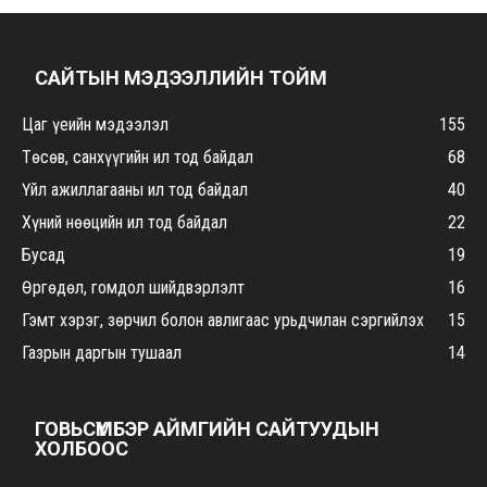
САЙТЫН МЭДЭЭЛЛИЙН ТОЙМ
Цаг үеийн мэдээлэл
155
Төсөв, санхүүгийн ил тод байдал
68
Үйл ажиллагааны ил тод байдал
40
Хүний нөөцийн ил тод байдал
22
Бусад
19
Өргөдөл, гомдол шийдвэрлэлт
16
Гэмт хэрэг, зөрчил болон авлигаас урьдчилан сэргийлэх
15
Газрын даргын тушаал
14
ГОВЬСҮМБЭР АЙМГИЙН САЙТУУДЫН
ХОЛБООС