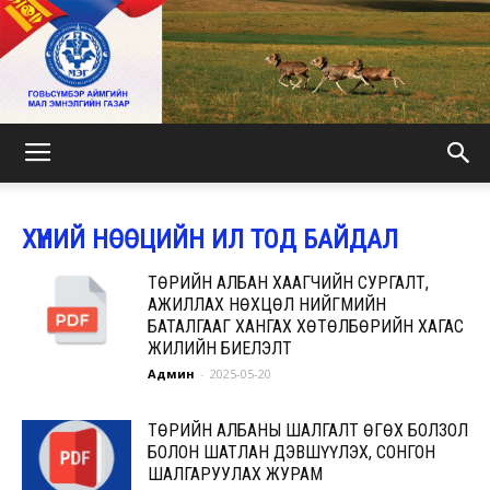
МАЛ
ХҮНИЙ НӨӨЦИЙН ИЛ ТОД БАЙДАЛ
ЭМНЭЛГИЙН
ТӨРИЙН АЛБАН ХААГЧИЙН СУРГАЛТ,
АЖИЛЛАХ НӨХЦӨЛ НИЙГМИЙН
БАТАЛГААГ ХАНГАХ ХӨТӨЛБӨРИЙН ХАГАС
ЖИЛИЙН БИЕЛЭЛТ
ГАЗАР
Админ
-
2025-05-20
ТӨРИЙН АЛБАНЫ ШАЛГАЛТ ӨГӨХ БОЛЗОЛ
БОЛОН ШАТЛАН ДЭВШҮҮЛЭХ, СОНГОН
ШАЛГАРУУЛАХ ЖУРАМ