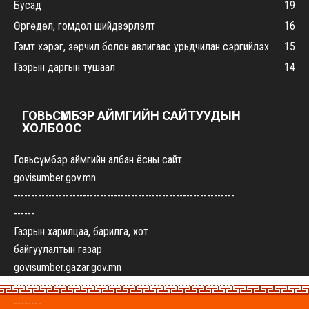
Бусад
19
Өргөдөл, гомдол шийдвэрлэлт
16
Гэмт хэрэг, зөрчил болон авлигаас урьдчилан сэргийлэх
15
Газрын даргын тушаал
14
ГОВЬСҮМБЭР АЙМГИЙН САЙТУУДЫН
ХОЛБООС
Говьсүмбэр аймгийн албан ёсны сайт
govisumber.gov.mn
----------------------------------------------------------------
------
Газрын харилцаа, барилга, хот
байгуулалтын газар
govisumber.gazar.gov.mn
----------------------------------------------------------------
--------