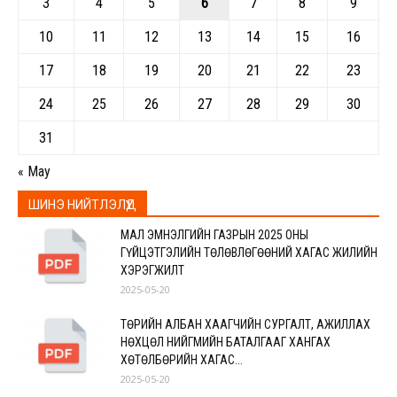
3
4
5
6
7
8
9
10
11
12
13
14
15
16
17
18
19
20
21
22
23
24
25
26
27
28
29
30
31
« May
ШИНЭ НИЙТЛЭЛҮҮД
МАЛ ЭМНЭЛГИЙН ГАЗРЫН 2025 ОНЫ
ГҮЙЦЭТГЭЛИЙН ТӨЛӨВЛӨГӨӨНИЙ ХАГАС ЖИЛИЙН
ХЭРЭГЖИЛТ
2025-05-20
ТӨРИЙН АЛБАН ХААГЧИЙН СУРГАЛТ, АЖИЛЛАХ
НӨХЦӨЛ НИЙГМИЙН БАТАЛГААГ ХАНГАХ
ХӨТӨЛБӨРИЙН ХАГАС...
2025-05-20