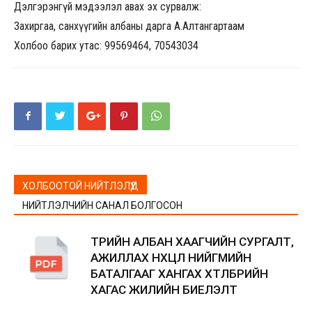
Дэлгэрэнгүй мэдээлэл авах эх сурвалж:
Захиргаа, санхүүгийн албаны дарга А.Алтангартаам
Холбоо барих утас: 99569464, 70543034
ХОЛБООТОЙ НИЙТЛЭЛҮҮД
НИЙТЛЭЛЧИЙН САНАЛ БОЛГОСОН
ТӨРИЙН АЛБАН ХААГЧИЙН СУРГАЛТ,
АЖИЛЛАХ НӨХЦӨЛ НИЙГМИЙН
БАТАЛГААГ ХАНГАХ ХӨТӨЛБӨРИЙН
ХАГАС ЖИЛИЙН БИЕЛЭЛТ