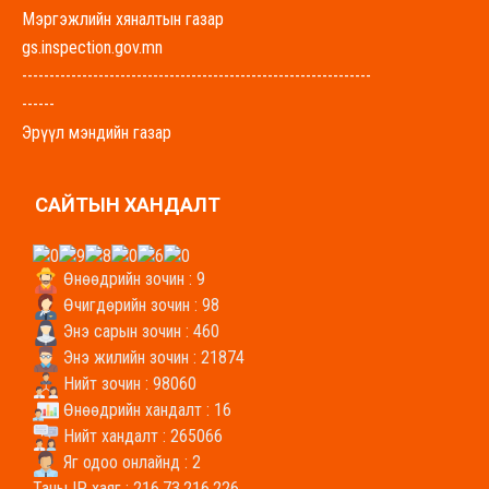
Мэргэжлийн хяналтын газар
gs.inspection.gov.mn
----------------------------------------------------------------
------
Эрүүл мэндийн газар
govisumber-emg.mohs.mn
----------------------------------------------------------------
САЙТЫН ХАНДАЛТ
-------
Хүнс, хөдөө аж ахуйн газар
uhaag.gs.gov.mn
Өнөөдрийн зочин : 9
----------------------------------------------------------------
Өчигдөрийн зочин : 98
-------
Энэ сарын зочин : 460
Энэ жилийн зочин : 21874
Боловсрол, соёл, урлагийн газар
Нийт зочин : 98060
bolovsrol.gs.gov.mn
Өнөөдрийн хандалт : 16
----------------------------------------------------------------
Нийт хандалт : 265066
-----
Яг одоо онлайнд : 2
Байгаль орчин аялал жуулчлалын газар
Таны IP хаяг : 216.73.216.226