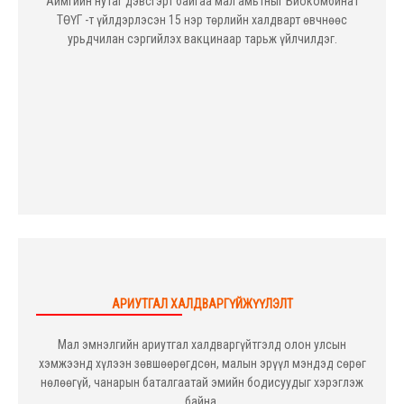
Аймгийн нутаг дэвсгэрт байгаа мал амьтныг Биокомбинат
ТӨҮГ -т үйлдэрлэсэн 15 нэр төрлийн халдварт өвчнөөс
урьдчилан сэргийлэх вакцинаар тарьж үйлчилдэг.
АРИУТГАЛ ХАЛДВАРГҮЙЖҮҮЛЭЛТ
Мал эмнэлгийн ариутгал халдваргүйтгэлд олон улсын
хэмжээнд хүлээн зөвшөөрөгдсөн, малын эрүүл мэндэд сөрөг
нөлөөгүй, чанарын баталгаатай эмийн бодисуудыг хэрэглэж
байна.