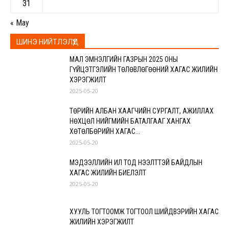
31
« May
ШИНЭ НИЙТЛЭЛҮҮД
МАЛ ЭМНЭЛГИЙН ГАЗРЫН 2025 ОНЫ
ГҮЙЦЭТГЭЛИЙН ТӨЛӨВЛӨГӨӨНИЙ ХАГАС ЖИЛИЙН
ХЭРЭГЖИЛТ
2025-05-20
ТӨРИЙН АЛБАН ХААГЧИЙН СУРГАЛТ, АЖИЛЛАХ
НӨХЦӨЛ НИЙГМИЙН БАТАЛГААГ ХАНГАХ
ХӨТӨЛБӨРИЙН ХАГАС...
2025-05-20
МЭДЭЭЛЛИЙН ИЛ ТОД НЭЭЛТТЭЙ БАЙДЛЫН
ХАГАС ЖИЛИЙН БИЕЛЭЛТ
2025-05-20
ХУУЛЬ ТОГТООМЖ ТОГТООЛ ШИЙДВЭРИЙН ХАГАС
ЖИЛИЙН ХЭРЭГЖИЛТ