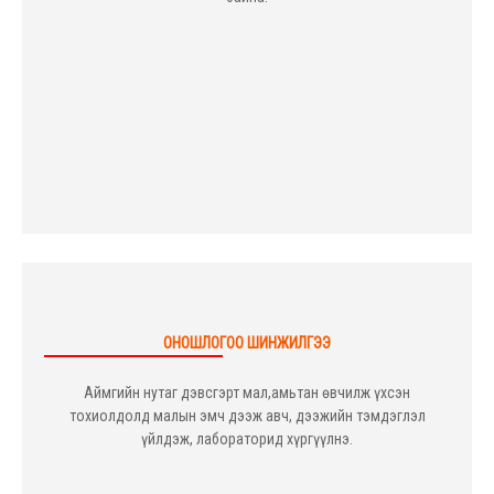
ОНОШЛОГОО ШИНЖИЛГЭЭ
Аймгийн нутаг дэвсгэрт мал,амьтан өвчилж үхсэн
тохиолдолд малын эмч дээж авч, дээжийн тэмдэглэл
үйлдэж, лабораторид хүргүүлнэ.