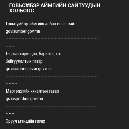
ГОВЬСҮМБЭР АЙМГИЙН САЙТУУДЫН
ХОЛБООС
Говьсүмбэр аймгийн албан ёсны сайт
govisumber.gov.mn
----------------------------------------------------------------
------
Газрын харилцаа, барилга, хот
байгуулалтын газар
govisumber.gazar.gov.mn
----------------------------------------------------------------
--------
Мэргэжлийн хяналтын газар
gs.inspection.gov.mn
----------------------------------------------------------------
------
Эрүүл мэндийн газар
govisumber-emg.mohs.mn