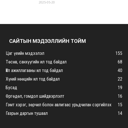
2025-05-20
САЙТЫН МЭДЭЭЛЛИЙН ТОЙМ
Цаг үеийн мэдээлэл
155
Төсөв, санхүүгийн ил тод байдал
68
Үйл ажиллагааны ил тод байдал
40
Хүний нөөцийн ил тод байдал
22
Бусад
19
Өргөдөл, гомдол шийдвэрлэлт
16
Гэмт хэрэг, зөрчил болон авлигаас урьдчилан сэргийлэх
15
Газрын даргын тушаал
14