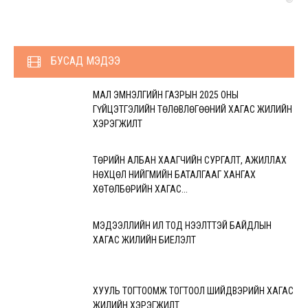
БУСАД МЭДЭЭ
МАЛ ЭМНЭЛГИЙН ГАЗРЫН 2025 ОНЫ
ГҮЙЦЭТГЭЛИЙН ТӨЛӨВЛӨГӨӨНИЙ ХАГАС ЖИЛИЙН
ХЭРЭГЖИЛТ
ТӨРИЙН АЛБАН ХААГЧИЙН СУРГАЛТ, АЖИЛЛАХ
НӨХЦӨЛ НИЙГМИЙН БАТАЛГААГ ХАНГАХ
ХӨТӨЛБӨРИЙН ХАГАС...
МЭДЭЭЛЛИЙН ИЛ ТОД НЭЭЛТТЭЙ БАЙДЛЫН
ХАГАС ЖИЛИЙН БИЕЛЭЛТ
ХУУЛЬ ТОГТООМЖ ТОГТООЛ ШИЙДВЭРИЙН ХАГАС
ЖИЛИЙН ХЭРЭГЖИЛТ