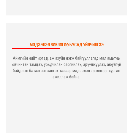
МЭДЭЭЛЭЛ ЗӨВЛӨГӨӨ БУСАД ҮЙЛЧИЛГЭЭ
Аймгийн нийт иргэд, аж ахуйн нэгж байгууллагад мал амьтны
өвчинтэй тэмцэх, урьдчилан сэргийлэх, эрүүлжүүлэх, аюулгүй
байдлын баталгааг хангах талаар мэдээлэл зөвлөгөөг хүргэн
ажиллаж байна.