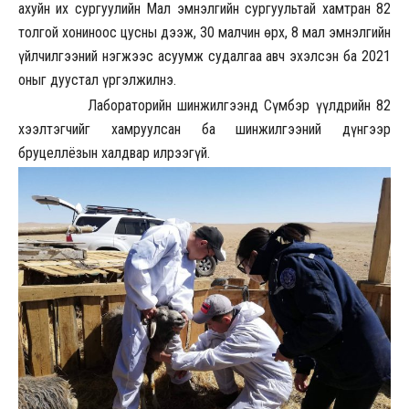
ахуйн их сургуулийн Мал эмнэлгийн сургуультай хамтран 82
толгой хониноос цусны дээж, 30 малчин өрх, 8 мал эмнэлгийн
үйлчилгээний нэгжээс асуумж судалгаа авч эхэлсэн ба 2021
оныг дуустал үргэлжилнэ.
Лабораторийн шинжилгээнд Сүмбэр үүлдрийн 82
хээлтэгчийг хамруулсан ба шинжилгээний дүнгээр
бруцеллёзын халдвар илрээгүй.