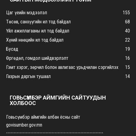
Цаг үеийн мэдээлэл
155
Төсөв, санхүүгийн ил тод байдал
68
Үйл ажиллагааны ил тод байдал
40
Хүний нөөцийн ил тод байдал
22
Бусад
19
Өргөдөл, гомдол шийдвэрлэлт
16
Гэмт хэрэг, зөрчил болон авлигаас урьдчилан сэргийлэх
15
Газрын даргын тушаал
14
ГОВЬСҮМБЭР АЙМГИЙН САЙТУУДЫН
ХОЛБООС
Говьсүмбэр аймгийн албан ёсны сайт
govisumber.gov.mn
----------------------------------------------------------------