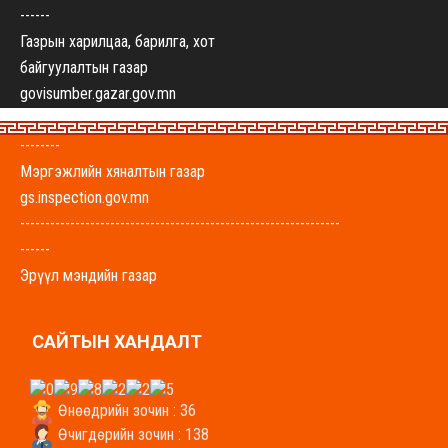
------
Газрын харилцаа, барилга, хот
байгуулалтын газар
govisumber.gazar.gov.mn
----------------------------------------------------------------
--------
Мэргэжлийн хяналтын газар
gs.inspection.gov.mn
----------------------------------------------------------------
------
Эрүүл мэндийн газар
govisumber-emg.mohs.mn
----------------------------------------------------------------
САЙТЫН ХАНДАЛТ
-------
Хүнс, хөдөө аж ахуйн газар
uhaag.gs.gov.mn
Өнөөдрийн зочин : 36
----------------------------------------------------------------
Өчигдөрийн зочин : 138