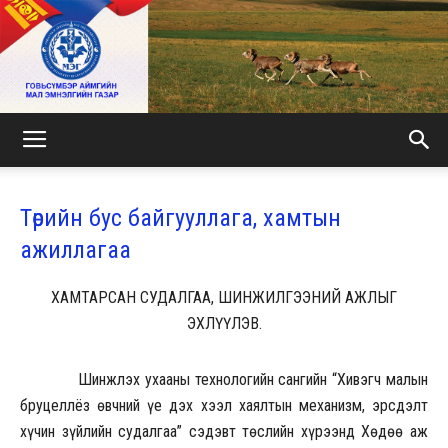
МАЛ
Төрийн бус байгууллага, хамтын
ажиллагаа
ЭМНЭЛГИЙН
ХАМТАРСАН СУДАЛГАА, ШИНЖИЛГЭЭНИЙ АЖЛЫГ
ЭХЛҮҮЛЭВ.
ГАЗАР
Шинжлэх ухааны технологийн сангийн “Хивэгч малын
бруцеллёз өвчний үе дэх хээл хаялтын механизм, эрсдэлт
хүчин зүйлийн судалгаа” сэдэвт төслийн хүрээнд Хөдөө аж