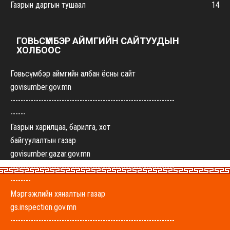
Газрын даргын тушаал
14
ГОВЬСҮМБЭР АЙМГИЙН САЙТУУДЫН
ХОЛБООС
Говьсүмбэр аймгийн албан ёсны сайт
govisumber.gov.mn
----------------------------------------------------------------
------
Газрын харилцаа, барилга, хот
байгуулалтын газар
govisumber.gazar.gov.mn
----------------------------------------------------------------
--------
Мэргэжлийн хяналтын газар
gs.inspection.gov.mn
----------------------------------------------------------------