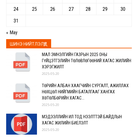
24
25
26
27
28
29
30
31
« May
ШИНЭ НИЙТЛЭЛҮҮД
МАЛ ЭМНЭЛГИЙН ГАЗРЫН 2025 ОНЫ
ГҮЙЦЭТГЭЛИЙН ТӨЛӨВЛӨГӨӨНИЙ ХАГАС ЖИЛИЙН
ХЭРЭГЖИЛТ
2025-05-20
ТӨРИЙН АЛБАН ХААГЧИЙН СУРГАЛТ, АЖИЛЛАХ
НӨХЦӨЛ НИЙГМИЙН БАТАЛГААГ ХАНГАХ
ХӨТӨЛБӨРИЙН ХАГАС...
2025-05-20
МЭДЭЭЛЛИЙН ИЛ ТОД НЭЭЛТТЭЙ БАЙДЛЫН
ХАГАС ЖИЛИЙН БИЕЛЭЛТ
2025-05-20