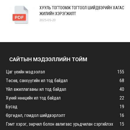
ХУУЛЬ ТОГТООМЖ ТОГТООЛ ШИЙДВЭРИЙН ХАГАС
ЖИЛИЙН ХЭРЭГЖИЛТ
2025-05-20
САЙТЫН МЭДЭЭЛЛИЙН ТОЙМ
Цаг үеийн мэдээлэл
155
Төсөв, санхүүгийн ил тод байдал
68
Үйл ажиллагааны ил тод байдал
40
Хүний нөөцийн ил тод байдал
22
Бусад
19
Өргөдөл, гомдол шийдвэрлэлт
16
Гэмт хэрэг, зөрчил болон авлигаас урьдчилан сэргийлэх
15