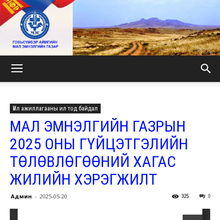
МАЛ
Үйл ажиллагааны ил тод байдал
ЭМНЭЛГИЙН
МАЛ ЭМНЭЛГИЙН ГАЗРЫН
2025 ОНЫ ГҮЙЦЭТГЭЛИЙН
ТӨЛӨВЛӨГӨӨНИЙ ХАГАС
ГАЗАР
ЖИЛИЙН ХЭРЭГЖИЛТ
Админ
-
2025-05-20
325
0