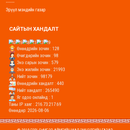
------
Эрүүл мэндийн газар
govisumber-emg.mohs.mn
----------------------------------------------------------------
САЙТЫН ХАНДАЛТ
-------
Хүнс, хөдөө аж ахуйн газар
uhaag.gs.gov.mn
Өнөөдрийн зочин : 128
----------------------------------------------------------------
Өчигдөрийн зочин : 98
-------
Энэ сарын зочин : 579
Энэ жилийн зочин : 21993
Боловсрол, соёл, урлагийн газар
Нийт зочин : 98179
bolovsrol.gs.gov.mn
Өнөөдрийн хандалт : 440
----------------------------------------------------------------
Нийт хандалт : 265490
-----
Яг одоо онлайнд : 1
Байгаль орчин аялал жуулчлалын газар
Таны IP хаяг : 216.73.217.69
baigal.gs.gov.mn/
Өнөөдөр: 2026-08-06
----------------------------------------------------------------
-----