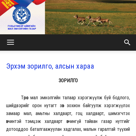
МАЛ
Эрхэм зорилго, алсын хараа
ЭМНЭЛГИЙН
ЗОРИЛГО
Төрөөс мал эмнэлгийн талаар хэрэгжүүлж буй бодлого,
ГАЗАР
шийдвэрийг орон нутагт зөв зохион байгуулж хэрэгжүүлэх
замаар мал, амьтны халдварт, гоц халдварт, шимэгчтэх
өвчинтэй тэмцэж халдварт өвчингүй тайван газар нутгийг
дотооддоо баталгаажуулан хадгалах, малын гаралтай түүхий