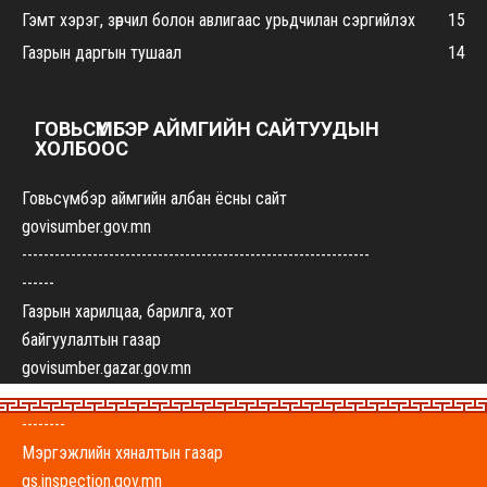
Гэмт хэрэг, зөрчил болон авлигаас урьдчилан сэргийлэх
15
Газрын даргын тушаал
14
ГОВЬСҮМБЭР АЙМГИЙН САЙТУУДЫН
ХОЛБООС
Говьсүмбэр аймгийн албан ёсны сайт
govisumber.gov.mn
----------------------------------------------------------------
------
Газрын харилцаа, барилга, хот
байгуулалтын газар
govisumber.gazar.gov.mn
----------------------------------------------------------------
--------
Мэргэжлийн хяналтын газар
gs.inspection.gov.mn