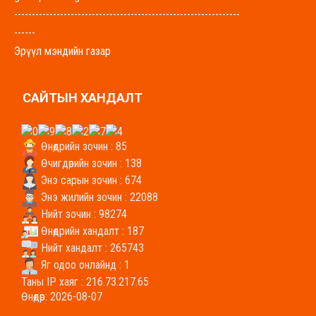
----------------------------------------------------------------
------
Эрүүл мэндийн газар
govisumber-emg.mohs.mn
----------------------------------------------------------------
САЙТЫН ХАНДАЛТ
-------
Хүнс, хөдөө аж ахуйн газар
uhaag.gs.gov.mn
Өнөөдрийн зочин : 85
----------------------------------------------------------------
Өчигдөрийн зочин : 138
-------
Энэ сарын зочин : 674
Энэ жилийн зочин : 22088
Боловсрол, соёл, урлагийн газар
Нийт зочин : 98274
bolovsrol.gs.gov.mn
Өнөөдрийн хандалт : 187
----------------------------------------------------------------
Нийт хандалт : 265743
-----
Яг одоо онлайнд : 1
Байгаль орчин аялал жуулчлалын газар
Таны IP хаяг : 216.73.217.65
baigal.gs.gov.mn/
Өнөөдөр: 2026-08-07
----------------------------------------------------------------