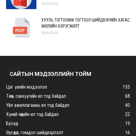
2025-05-20
ХУУЛЬ ТОГТООМЖ ТОГТООЛ ШИЙДВЭРИЙН ХАГАС
ЖИЛИЙН ХЭРЭГЖИЛТ
2025-05-20
САЙТЫН МЭДЭЭЛЛИЙН ТОЙМ
Цаг үеийн мэдээлэл
155
Төсөв, санхүүгийн ил тод байдал
68
Үйл ажиллагааны ил тод байдал
40
Хүний нөөцийн ил тод байдал
22
Бусад
19
Өргөдөл, гомдол шийдвэрлэлт
16