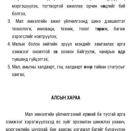
мэргэшүүлэх, тогтвортой ажиллах орчин нөхцлийг бий
болгох;
Мал эмнэлгийн ажил үйлчилгээнд шинэ дэвшилтэт
технологи, инноваци, техник, тоног төхөөрөмж, багаж
хэрэгслийг нэвтрүүлэх;
Малын болон нийтийн эрүүл мэндийг хамгаалах арга
хэмжээг оновчтой зөв зохион байгуулж, чанарын өндөр
түвшинд гүйцэтгэх;
Мал, амьтны халдварт, гоц халдварт өвчнөөр тайван статусыг
хангах;
АЛСЫН ХАРАА
Мал эмнэлгийн үйлчилгээний ерөнхий ба тусгай арга
хэмжээг хэрэгжүүлэхэд ёс зүйг эрхэмлэн шинжлэх ухаанч,
мэргэжлийн, шуурхай, бие даасан, нэгдмэл багийг бүрдүүлэн