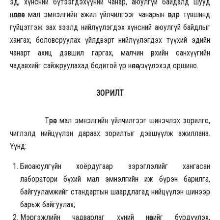
эд, хүнсний бүтээгдэхүүний чанар, аюулгүй байдалд шууд
нөлөөлөх мал эмнэлгийн ажил үйлчилгээг чанарын өндөр түвшинд
гүйцэтгэж зах зээлд нийлүүлэгдэх хүнсний аюулгүй байдлыг
хангах, боловсруулах үйлдвэрт нийлүүлэгдэх түүхий эдийн
чанарт ахиц дэвшил гаргах, малчин өрхийн санхүүгийн
чадавхийг сайжруулахад бодитой үр нөлөө үзүүлэхэд оршино.
ЗОРИЛТ
Төрөөс мал эмнэлгийн үйлчилгээг шинэчлэх зорилго,
чиглэлд нийцүүлэн дараах зорилтыг дэвшүүлж ажиллана.
Үүнд:
Биоаюулгүйн хоёрдугаар зэрэглэлийг хангасан
лаборатори бүхий мал эмнэлгийн иж бүрэн барилга,
байгууламжийг стандартын шаардлагад нийцүүлэн шинээр
барьж байгуулах;
Мэргэжлийн чадварлаг хүний нөөцийг бүрдүүлэх,