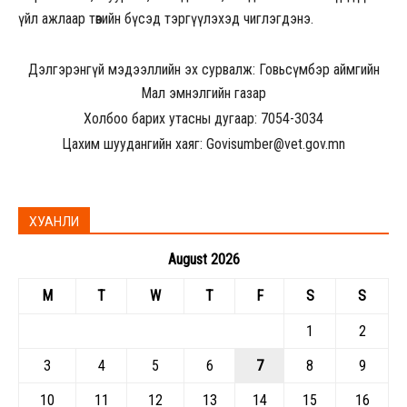
үйл ажлаар төвийн бүсэд тэргүүлэхэд чиглэгдэнэ.
Дэлгэрэнгүй мэдээллийн эх сурвалж: Говьсүмбэр аймгийн
Мал эмнэлгийн газар
Холбоо барих утасны дугаар: 7054-3034
Цахим шуудангийн хаяг: Govisumber@vet.gov.mn
ХУАНЛИ
August 2026
M
T
W
T
F
S
S
1
2
3
4
5
6
7
8
9
10
11
12
13
14
15
16