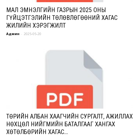
МАЛ ЭМНЭЛГИЙН ГАЗРЫН 2025 ОНЫ
ГҮЙЦЭТГЭЛИЙН ТӨЛӨВЛӨГӨӨНИЙ ХАГАС
ЖИЛИЙН ХЭРЭГЖИЛТ
Админ
-
2025-05-20
ТӨРИЙН АЛБАН ХААГЧИЙН СУРГАЛТ, АЖИЛЛАХ
НӨХЦӨЛ НИЙГМИЙН БАТАЛГААГ ХАНГАХ
ХӨТӨЛБӨРИЙН ХАГАС...