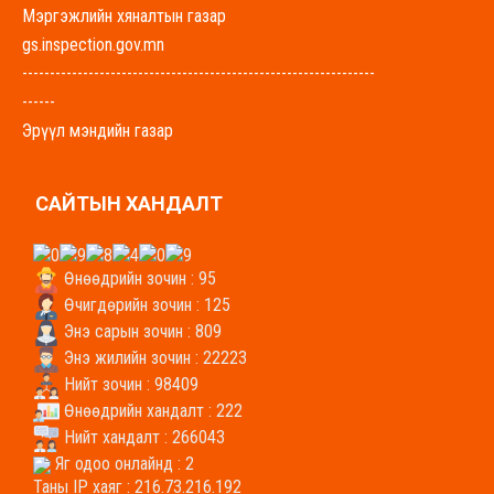
Мэргэжлийн хяналтын газар
gs.inspection.gov.mn
----------------------------------------------------------------
------
Эрүүл мэндийн газар
govisumber-emg.mohs.mn
----------------------------------------------------------------
САЙТЫН ХАНДАЛТ
-------
Хүнс, хөдөө аж ахуйн газар
uhaag.gs.gov.mn
Өнөөдрийн зочин : 95
----------------------------------------------------------------
Өчигдөрийн зочин : 125
-------
Энэ сарын зочин : 809
Энэ жилийн зочин : 22223
Боловсрол, соёл, урлагийн газар
Нийт зочин : 98409
bolovsrol.gs.gov.mn
Өнөөдрийн хандалт : 222
----------------------------------------------------------------
Нийт хандалт : 266043
-----
Яг одоо онлайнд : 2
Байгаль орчин аялал жуулчлалын газар
Таны IP хаяг : 216.73.216.192