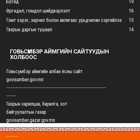
Бусад
19
Өргөдөл, гомдол шийдвэрлэлт
16
Гэмт хэрэг, зөрчил болон авлигаас урьдчилан сэргийлэх
15
Газрын даргын тушаал
14
ГОВЬСҮМБЭР АЙМГИЙН САЙТУУДЫН
ХОЛБООС
Говьсүмбэр аймгийн албан ёсны сайт
govisumber.gov.mn
----------------------------------------------------------------
------
Газрын харилцаа, барилга, хот
байгуулалтын газар
govisumber.gazar.gov.mn
----------------------------------------------------------------
--------