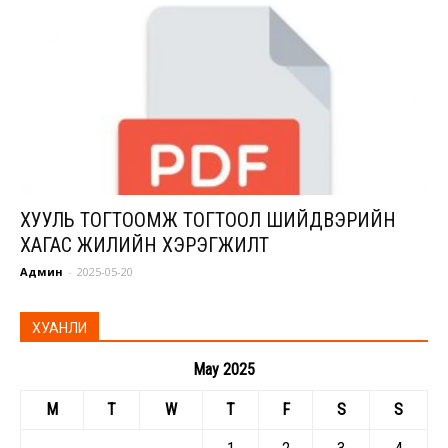
ХУУЛЬ ТОГТООМЖ ТОГТООЛ ШИЙДВЭРИЙН
ХАГАС ЖИЛИЙН ХЭРЭГЖИЛТ
Админ
-
2025-05-20
ХУАНЛИ
May 2025
M
T
W
T
F
S
S