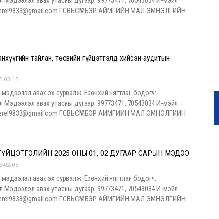
л Мэдээлэл авах утасны дугаар: 99773471, 70543034 И-мэйл
ngerel9833@gmail.com ГОВЬСҮМБЭР АЙМГИЙН МАЛ ЭМНЭЛГИЙН
анхүүгийн тайлан, төсвийн гүйцэтгэлд хийсэн аудитын
5-03-15
 мэдээлэл авах эх сурвалж: Ерөнхий нягтлан бодогч:
л Мэдээлэл авах утасны дугаар: 99773471, 70543034 И-мэйл
ngerel9833@gmail.com ГОВЬСҮМБЭР АЙМГИЙН МАЛ ЭМНЭЛГИЙН
ҮЙЦЭТГЭЛИЙН 2025 ОНЫ 01, 02 ДУГААР САРЫН МЭДЭЭ
5-02-05
 мэдээлэл авах эх сурвалж: Ерөнхий нягтлан бодогч:
л Мэдээлэл авах утасны дугаар: 99773471, 70543034 И-мэйл
ngerel9833@gmail.com ГОВЬСҮМБЭР АЙМГИЙН МАЛ ЭМНЭЛГИЙН