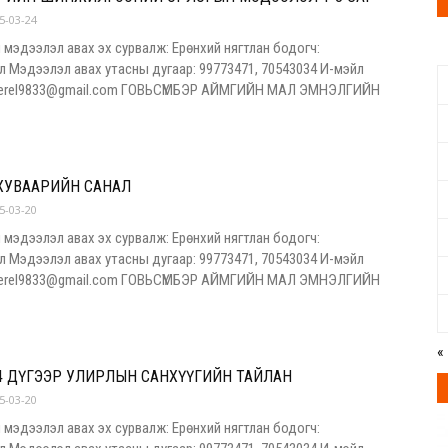
5-03-24
ЭМНЭЛГИЙН
 мэдээлэл авах эх сурвалж: Ерөнхий нягтлан бодогч:
л Мэдээлэл авах утасны дугаар: 99773471, 70543034 И-мэйл
ngerel9833@gmail.com ГОВЬСҮМБЭР АЙМГИЙН МАЛ ЭМНЭЛГИЙН
ГАЗАР
 ХУВААРИЙН САНАЛ
5-03-20
 мэдээлэл авах эх сурвалж: Ерөнхий нягтлан бодогч:
л Мэдээлэл авах утасны дугаар: 99773471, 70543034 И-мэйл
ngerel9833@gmail.com ГОВЬСҮМБЭР АЙМГИЙН МАЛ ЭМНЭЛГИЙН
«
 4 ДҮГЭЭР УЛИРЛЫН САНХҮҮГИЙН ТАЙЛАН
5-03-20
 мэдээлэл авах эх сурвалж: Ерөнхий нягтлан бодогч: