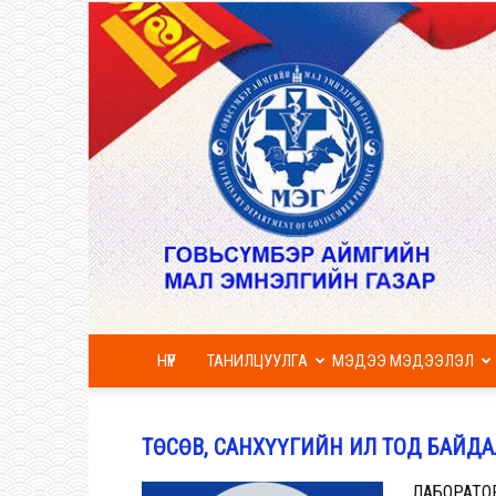
НҮҮР
ТАНИЛЦУУЛГА
МЭДЭЭ МЭДЭЭЛЭЛ
ТӨСӨВ, САНХҮҮГИЙН ИЛ ТОД БАЙДА
ЛАБОРАТО