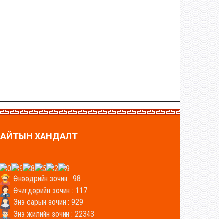
САЙТЫН ХАНДАЛТ
Өнөөдрийн зочин : 98
Өчигдөрийн зочин : 117
Энэ сарын зочин : 929
Энэ жилийн зочин : 22343