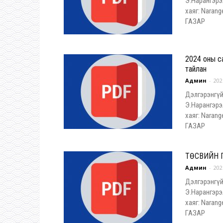
Э.Нарангэрэ
хаяг: Nara
ГАЗАР
2024 оны с
тайлан
Админ
-
202
Дэлгэрэнгүй
Э.Нарангэрэ
хаяг: Nara
ГАЗАР
ТӨСВИЙН Г
Админ
-
202
Дэлгэрэнгүй
Э.Нарангэрэ
хаяг: Nara
ГАЗАР