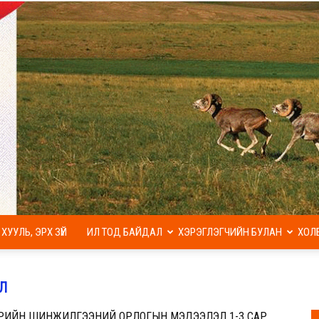
ХУУЛЬ, ЭРХ ЗҮЙ
ИЛ ТОД БАЙДАЛ
ХЭРЭГЛЭГЧИЙН БУЛАН
ХОЛ
МАЛ
Л
РИЙН ШИНЖИЛГЭЭНИЙ ОРЛОГЫН МЭДЭЭЛЭЛ 1-3 САР