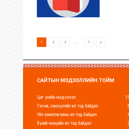
...
1
2
3
7
САЙТЫН МЭДЭЭЛЛИЙН ТОЙМ
Цаг үеийн мэдээлэл
1
Төсөв, санхүүгийн ил тод байдал
Үйл ажиллагааны ил тод байдал
Хүний нөөцийн ил тод байдал