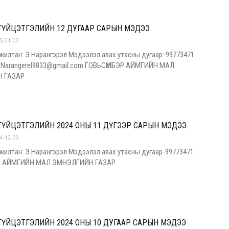
ГҮЙЦЭТГЭЛИЙН 12 ДУГААР САРЫН МЭДЭЭ
5-01-03
жилтан: Э.Нарангэрэл Мэдээлэл авах утасны дугаар: 99773471
г: Narangerel9833@gmail.com ГОВЬСҮМБЭР АЙМГИЙН МАЛ
 ГАЗАР
ГҮЙЦЭТГЭЛИЙН 2024 ОНЫ 11 ДҮГЭЭР САРЫН МЭДЭЭ
4-12-03
жилтан: Э.Нарангэрэл Мэдээлэл авах утасны дугаар-99773471
Р АЙМГИЙН МАЛ ЭМНЭЛГИЙН ГАЗАР
ГҮЙЦЭТГЭЛИЙН 2024 ОНЫ 10 ДУГААР САРЫН МЭДЭЭ