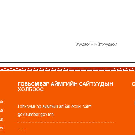
Хуудас-1-Нийт хуудас-7
ГОВЬСҮМБЭР АЙМГИЙН САЙТУУДЫН
ХОЛБООС
55
Говьсүмбэр аймгийн албан ёсны сайт
68
govisumber.gov.mn
40
----------------------------------------------------------------
22
------