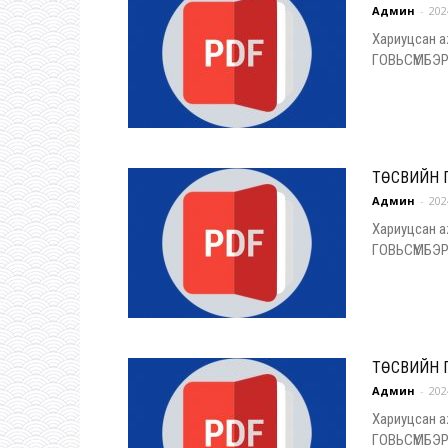
Админ
-
202
Хариуцсан а
ГОВЬСҮМБЭ
ТӨСВИЙН 
Админ
-
202
Хариуцсан а
ГОВЬСҮМБЭ
ТӨСВИЙН 
Админ
-
202
Хариуцсан а
ГОВЬСҮМБЭ