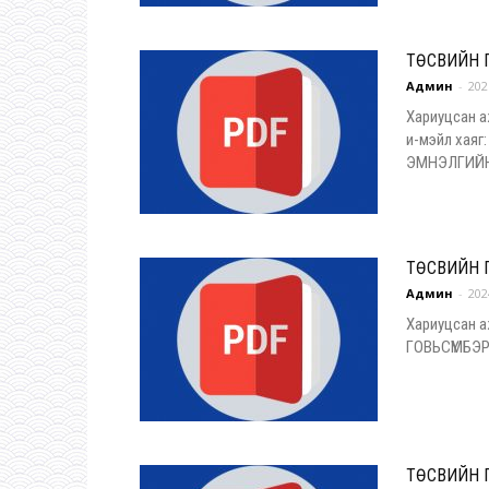
ТӨСВИЙН 
Админ
-
202
Хариуцсан а
и-мэйл хая
ЭМНЭЛГИЙН
ТӨСВИЙН 
Админ
-
202
Хариуцсан а
ГОВЬСҮМБЭ
ТӨСВИЙН 