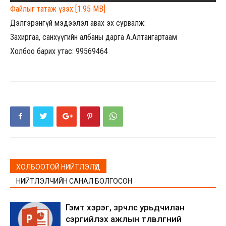
Файлыг татаж үзэх [1.95 MB]
Дэлгэрэнгүй мэдээлэл авах эх сурвалж:
Захиргаа, санхүүгийн албаны дарга А.Алтангартаам
Холбоо барих утас: 99569464
ХОЛБООТОЙ НИЙТЛЭЛҮҮД
НИЙТЛЭЛЧИЙН САНАЛ БОЛГОСОН
Гэмт хэрэг, зөрчлөөс урьдчилан
сэргийлэх ажлын төлөвлөгөөний