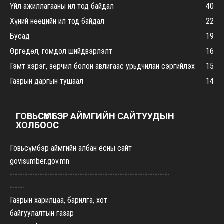
Үйл ажиллагааны ил тод байдал
40
Хүний нөөцийн ил тод байдал
22
Бусад
19
Өргөдөл, гомдол шийдвэрлэлт
16
Гэмт хэрэг, зөрчил болон авлигаас урьдчилан сэргийлэх
15
Газрын даргын тушаал
14
ГОВЬСҮМБЭР АЙМГИЙН САЙТУУДЫН
ХОЛБООС
Говьсүмбэр аймгийн албан ёсны сайт
govisumber.gov.mn
----------------------------------------------------------------
------
Газрын харилцаа, барилга, хот
байгуулалтын газар