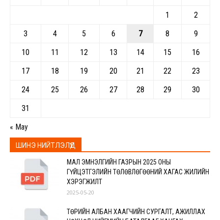
1
2
3
4
5
6
7
8
9
10
11
12
13
14
15
16
17
18
19
20
21
22
23
24
25
26
27
28
29
30
31
« May
ШИНЭ НИЙТЛЭЛҮҮД
МАЛ ЭМНЭЛГИЙН ГАЗРЫН 2025 ОНЫ
ГҮЙЦЭТГЭЛИЙН ТӨЛӨВЛӨГӨӨНИЙ ХАГАС ЖИЛИЙН
ХЭРЭГЖИЛТ
2025-05-20
ТӨРИЙН АЛБАН ХААГЧИЙН СУРГАЛТ, АЖИЛЛАХ