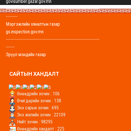
govisumber.gazar.gov.mn
----------------------------------------------------------------
--------
Мэргэжлийн хяналтын газар
gs.inspection.gov.mn
----------------------------------------------------------------
------
Эрүүл мэндийн газар
govisumber-emg.mohs.mn
----------------------------------------------------------------
САЙТЫН ХАНДАЛТ
-------
Хүнс, хөдөө аж ахуйн газар
uhaag.gs.gov.mn
Өнөөдрийн зочин : 106
----------------------------------------------------------------
Өчигдөрийн зочин : 138
-------
Энэ сарын зочин : 695
Энэ жилийн зочин : 22109
Боловсрол, соёл, урлагийн газар
Нийт зочин : 98295
bolovsrol.gs.gov.mn
Өнөөдрийн хандалт : 225
----------------------------------------------------------------