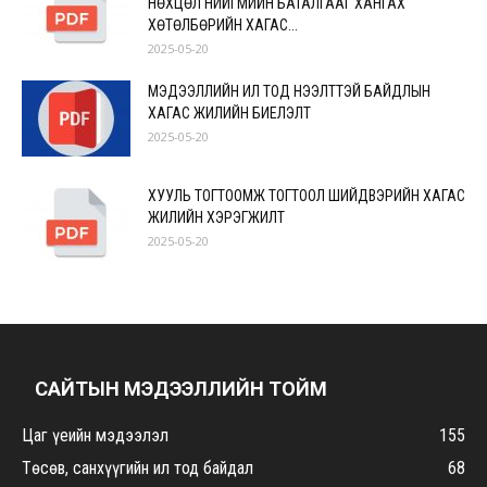
НӨХЦӨЛ НИЙГМИЙН БАТАЛГААГ ХАНГАХ
ХӨТӨЛБӨРИЙН ХАГАС...
2025-05-20
МЭДЭЭЛЛИЙН ИЛ ТОД НЭЭЛТТЭЙ БАЙДЛЫН
ХАГАС ЖИЛИЙН БИЕЛЭЛТ
2025-05-20
ХУУЛЬ ТОГТООМЖ ТОГТООЛ ШИЙДВЭРИЙН ХАГАС
ЖИЛИЙН ХЭРЭГЖИЛТ
2025-05-20
САЙТЫН МЭДЭЭЛЛИЙН ТОЙМ
Цаг үеийн мэдээлэл
155
Төсөв, санхүүгийн ил тод байдал
68