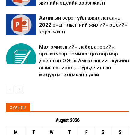
жилийн эцсийн хэрэгжилт
Авлигын эсрэг үйл ажиллагааны
2022 оны төлөвлөгөөний жилийн эцсийн
хэрэгжилт
Мал эмнэлгийн лабораторийн
эрхлэгчээр томилогдохоор нэр
дэвшсэн О.Энх-Амгалангийн хувийн
ашиг сонирхлын урьдчилсан
мэдүүлэг хянасан тухай
ХУАНЛИ
August 2026
M
T
W
T
F
S
S