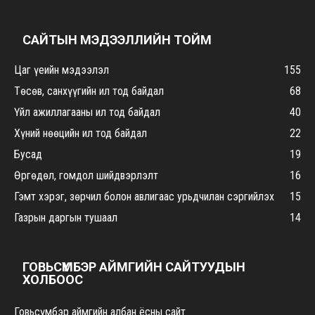
САЙТЫН МЭДЭЭЛЛИЙН ТОЙМ
Цаг үеийн мэдээлэл
155
Төсөв, санхүүгийн ил тод байдал
68
Үйл ажиллагааны ил тод байдал
40
Хүний нөөцийн ил тод байдал
22
Бусад
19
Өргөдөл, гомдол шийдвэрлэлт
16
Гэмт хэрэг, зөрчил болон авлигаас урьдчилан сэргийлэх
15
Газрын даргын тушаал
14
ГОВЬСҮМБЭР АЙМГИЙН САЙТУУДЫН
ХОЛБООС
Говьсүмбэр аймгийн албан ёсны сайт