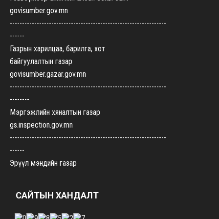
govisumber.gov.mn
----------------------------------------------------------------
------
Газрын харилцаа, барилга, хот
байгуулалтын газар
govisumber.gazar.gov.mn
----------------------------------------------------------------
--------
Мэргэжлийн хяналтын газар
gs.inspection.gov.mn
----------------------------------------------------------------
------
Эрүүл мэндийн газар
govisumber-emg.mohs.mn
----------------------------------------------------------------
САЙТЫН ХАНДАЛТ
-------
Хүнс, хөдөө аж ахуйн газар