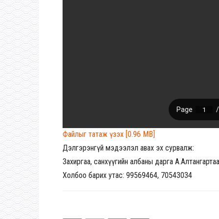
Файлыг татаж үзэх [0.96 MB]
Дэлгэрэнгүй мэдээлэл авах эх сурвалж:
Захиргаа, санхүүгийн албаны дарга А.Алтангарта
Холбоо барих утас: 99569464, 70543034