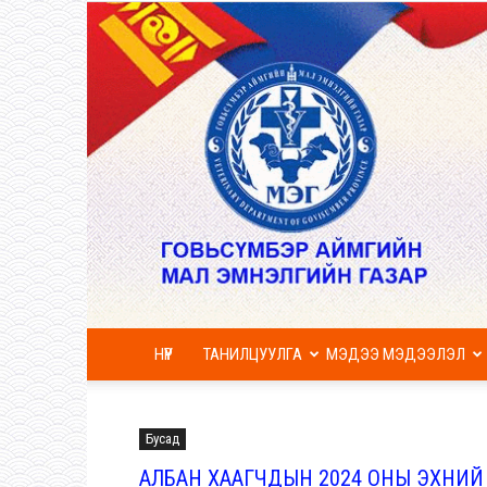
НҮҮР
ТАНИЛЦУУЛГА
МЭДЭЭ МЭДЭЭЛЭЛ
Бусад
АЛБАН ХААГЧДЫН 2024 ОНЫ ЭХНИЙ