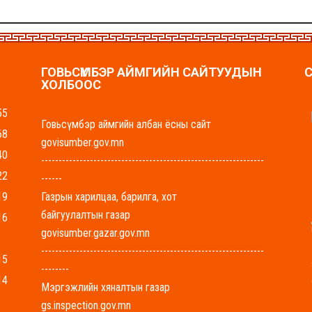
ГОВЬСҮМБЭР АЙМГИЙН САЙТУУДЫН
ХОЛБООС
55
Говьсүмбэр аймгийн албан ёсны сайт
68
govisumber.gov.mn
40
----------------------------------------------------------------
22
------
19
Газрын харилцаа, барилга, хот
байгуулалтын газар
16
govisumber.gazar.gov.mn
----------------------------------------------------------------
15
--------
14
Мэргэжлийн хяналтын газар
gs.inspection.gov.mn