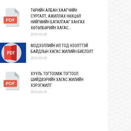
ТӨРИЙН АЛБАН ХААГЧИЙН
СУРГАЛТ, АЖИЛЛАХ НӨХЦӨЛ
НИЙГМИЙН БАТАЛГААГ ХАНГАХ
ХӨТӨЛБӨРИЙН ХАГАС...
2025-05-20
МЭДЭЭЛЛИЙН ИЛ ТОД НЭЭЛТТЭЙ
БАЙДЛЫН ХАГАС ЖИЛИЙН БИЕЛЭЛТ
2025-05-20
ХУУЛЬ ТОГТООМЖ ТОГТООЛ
ШИЙДВЭРИЙН ХАГАС ЖИЛИЙН
ХЭРЭГЖИЛТ
2025-05-20