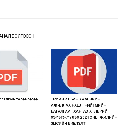
АНАЛ БОЛГОСОН
ргалтын төлөвлөгөө
ТӨРИЙН АЛБАН ХААГЧИЙН
АЖИЛЛАХ НӨХЦӨЛ, НИЙГМИЙН
БАТАЛГААГ ХАНГАХ ХӨТӨЛБӨРИЙГ
ХЭРЭГЖҮҮЛЭХ 2024 ОНЫ ЖИЛИЙН
ЭЦСИЙН БИЕЛЭЛТ