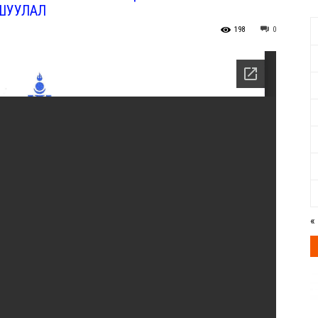
ШУУЛАЛ
198
0
ЭМНЭЛГИЙН
ГАЗАР
«