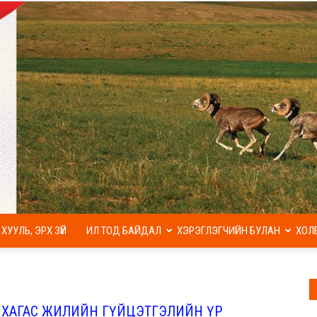
ХУУЛЬ, ЭРХ ЗҮЙ
ИЛ ТОД БАЙДАЛ
ХЭРЭГЛЭГЧИЙН БУЛАН
ХОЛ
МАЛ
 ХАГАС ЖИЛИЙН ГҮЙЦЭТГЭЛИЙН ҮР