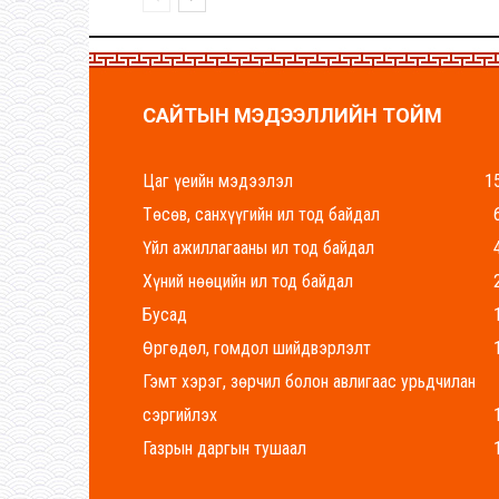
САЙТЫН МЭДЭЭЛЛИЙН ТОЙМ
Цаг үеийн мэдээлэл
1
Төсөв, санхүүгийн ил тод байдал
Үйл ажиллагааны ил тод байдал
Хүний нөөцийн ил тод байдал
Бусад
Өргөдөл, гомдол шийдвэрлэлт
Гэмт хэрэг, зөрчил болон авлигаас урьдчилан
сэргийлэх
Газрын даргын тушаал