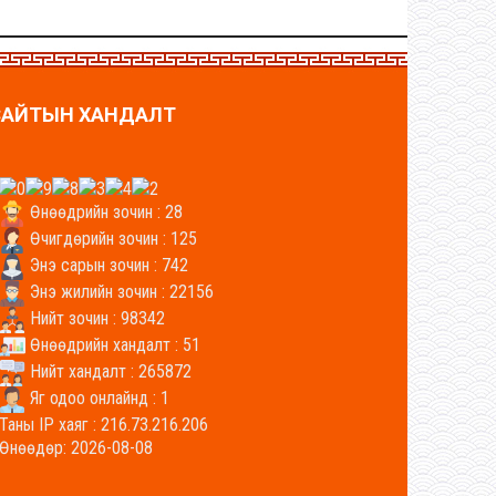
САЙТЫН ХАНДАЛТ
Өнөөдрийн зочин : 28
Өчигдөрийн зочин : 125
Энэ сарын зочин : 742
Энэ жилийн зочин : 22156
Нийт зочин : 98342
Өнөөдрийн хандалт : 51
Нийт хандалт : 265872
Яг одоо онлайнд : 1
Таны IP хаяг : 216.73.216.206
Өнөөдөр: 2026-08-08