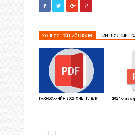
ХОЛБООТОЙ НИЙТЛЭЛҮҮД
НИЙТЛЭЛЧИЙН С
ТАХНБХХ-ИЙН 2025 ОНЫ ТӨЛӨВЛӨГӨӨ
2024 оны су