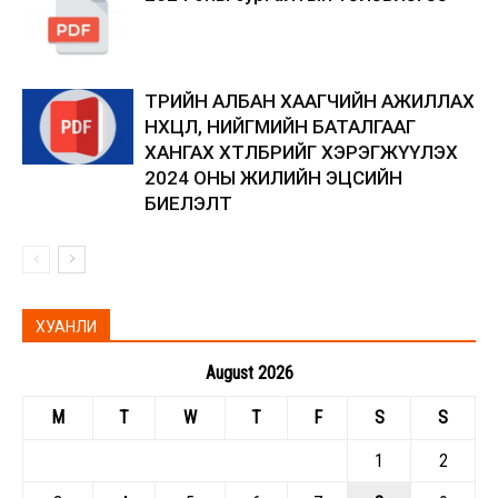
ТӨРИЙН АЛБАН ХААГЧИЙН АЖИЛЛАХ
НӨХЦӨЛ, НИЙГМИЙН БАТАЛГААГ
ХАНГАХ ХӨТӨЛБӨРИЙГ ХЭРЭГЖҮҮЛЭХ
2024 ОНЫ ЖИЛИЙН ЭЦСИЙН
БИЕЛЭЛТ
ХУАНЛИ
August 2026
M
T
W
T
F
S
S
1
2