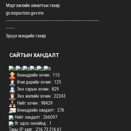
Мэргэжлийн хяналтын газар
gs.inspection.gov.mn
----------------------------------------------------------------
------
Эрүүл мэндийн газар
govisumber-emg.mohs.mn
----------------------------------------------------------------
САЙТЫН ХАНДАЛТ
-------
Хүнс, хөдөө аж ахуйн газар
uhaag.gs.gov.mn
Өнөөдрийн зочин : 115
----------------------------------------------------------------
Өчигдөрийн зочин : 125
-------
Энэ сарын зочин : 829
Энэ жилийн зочин : 22243
Боловсрол, соёл, урлагийн газар
Нийт зочин : 98429
bolovsrol.gs.gov.mn
Өнөөдрийн хандалт : 276
----------------------------------------------------------------
Нийт хандалт : 266097
-----
Яг одоо онлайнд : 1
Байгаль орчин аялал жуулчлалын газар
Таны IP хаяг : 216.73.216.61