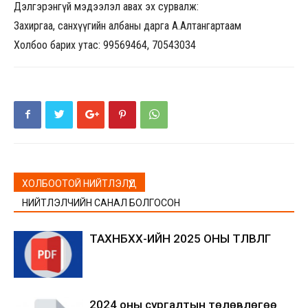
Дэлгэрэнгүй мэдээлэл авах эх сурвалж:
Захиргаа, санхүүгийн албаны дарга А.Алтангартаам
Холбоо барих утас: 99569464, 70543034
ХОЛБООТОЙ НИЙТЛЭЛҮҮД
НИЙТЛЭЛЧИЙН САНАЛ БОЛГОСОН
ТАХНБХХ-ИЙН 2025 ОНЫ ТӨЛӨВЛӨГӨӨ
2024 оны сургалтын төлөвлөгөө