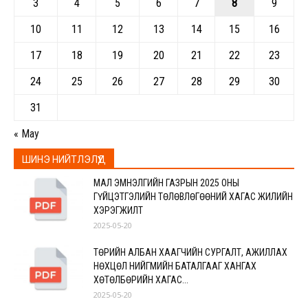
3
4
5
6
7
8
9
10
11
12
13
14
15
16
17
18
19
20
21
22
23
24
25
26
27
28
29
30
31
« May
ШИНЭ НИЙТЛЭЛҮҮД
МАЛ ЭМНЭЛГИЙН ГАЗРЫН 2025 ОНЫ
ГҮЙЦЭТГЭЛИЙН ТӨЛӨВЛӨГӨӨНИЙ ХАГАС ЖИЛИЙН
ХЭРЭГЖИЛТ
2025-05-20
ТӨРИЙН АЛБАН ХААГЧИЙН СУРГАЛТ, АЖИЛЛАХ
НӨХЦӨЛ НИЙГМИЙН БАТАЛГААГ ХАНГАХ
ХӨТӨЛБӨРИЙН ХАГАС...
2025-05-20