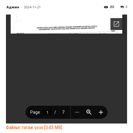
Админ
-
2024-11-21
203
0
Файлыг татаж үзэх [3.43 MB]