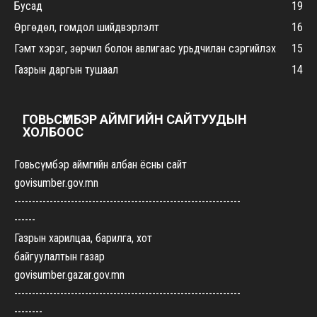
Бусад
19
Өргөдөл, гомдол шийдвэрлэлт
16
Гэмт хэрэг, зөрчил болон авлигаас урьдчилан сэргийлэх
15
Газрын даргын тушаал
14
ГОВЬСҮМБЭР АЙМГИЙН САЙТУУДЫН
ХОЛБООС
Говьсүмбэр аймгийн албан ёсны сайт
govisumber.gov.mn
----------------------------------------------------------------
------
Газрын харилцаа, барилга, хот
байгуулалтын газар
govisumber.gazar.gov.mn
----------------------------------------------------------------
--------