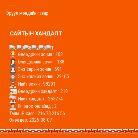
------
Эрүүл мэндийн газар
govisumber-emg.mohs.mn
----------------------------------------------------------------
САЙТЫН ХАНДАЛТ
-------
Хүнс, хөдөө аж ахуйн газар
uhaag.gs.gov.mn
Өнөөдрийн зочин : 102
----------------------------------------------------------------
Өчигдөрийн зочин : 138
-------
Энэ сарын зочин : 691
Энэ жилийн зочин : 22105
Боловсрол, соёл, урлагийн газар
Нийт зочин : 98291
bolovsrol.gs.gov.mn
Өнөөдрийн хандалт : 218
----------------------------------------------------------------
Нийт хандалт : 265774
-----
Яг одоо онлайнд : 2
Байгаль орчин аялал жуулчлалын газар
Таны IP хаяг : 216.73.216.56
baigal.gs.gov.mn/
Өнөөдөр: 2026-08-07
----------------------------------------------------------------
-----