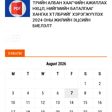
ТӨРИЙН АЛБАН ХААГЧИЙН АЖИЛЛАХ
НӨХЦӨЛ, НИЙГМИЙН БАТАЛГААГ
ХАНГАХ ХӨТӨЛБӨРИЙГ ХЭРЭГЖҮҮЛЭХ
2024 ОНЫ ЖИЛИЙН ЭЦСИЙН
БИЕЛЭЛТ
ХУАНЛИ
August 2026
M
T
W
T
F
S
S
1
2
3
4
5
6
7
8
9
10
11
12
13
14
15
16