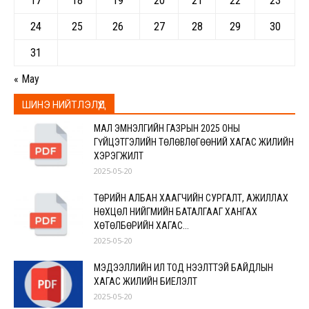
17
18
19
20
21
22
23
24
25
26
27
28
29
30
31
« May
ШИНЭ НИЙТЛЭЛҮҮД
МАЛ ЭМНЭЛГИЙН ГАЗРЫН 2025 ОНЫ
ГҮЙЦЭТГЭЛИЙН ТӨЛӨВЛӨГӨӨНИЙ ХАГАС ЖИЛИЙН
ХЭРЭГЖИЛТ
2025-05-20
ТӨРИЙН АЛБАН ХААГЧИЙН СУРГАЛТ, АЖИЛЛАХ
НӨХЦӨЛ НИЙГМИЙН БАТАЛГААГ ХАНГАХ
ХӨТӨЛБӨРИЙН ХАГАС...
2025-05-20
МЭДЭЭЛЛИЙН ИЛ ТОД НЭЭЛТТЭЙ БАЙДЛЫН
ХАГАС ЖИЛИЙН БИЕЛЭЛТ
2025-05-20