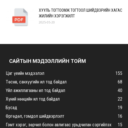
ХУУЛЬ ТОГТООМЖ ТОГТООЛ ШИЙДВЭРИЙН ХАГАС
ЖИЛИЙН ХЭРЭГЖИЛТ
2025-05-20
САЙТЫН МЭДЭЭЛЛИЙН ТОЙМ
Цаг үеийн мэдээлэл
155
Төсөв, санхүүгийн ил тод байдал
68
Үйл ажиллагааны ил тод байдал
40
Хүний нөөцийн ил тод байдал
22
Бусад
19
Өргөдөл, гомдол шийдвэрлэлт
16
Гэмт хэрэг, зөрчил болон авлигаас урьдчилан сэргийлэх
15