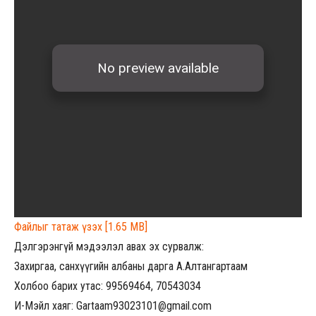
Файлыг татаж үзэх [1.65 MB]
Дэлгэрэнгүй мэдээлэл авах эх сурвалж:
Захиргаа, санхүүгийн албаны дарга А.Алтангартаам
Холбоо барих утас: 99569464, 70543034
И-Мэйл хаяг: Gartaam93023101@gmail.com