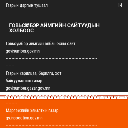
Газрын даргын тушаал
14
ГОВЬСҮМБЭР АЙМГИЙН САЙТУУДЫН
ХОЛБООС
Говьсүмбэр аймгийн албан ёсны сайт
govisumber.gov.mn
----------------------------------------------------------------
------
Газрын харилцаа, барилга, хот
байгуулалтын газар
govisumber.gazar.gov.mn
----------------------------------------------------------------
--------
Мэргэжлийн хяналтын газар
gs.inspection.gov.mn
----------------------------------------------------------------