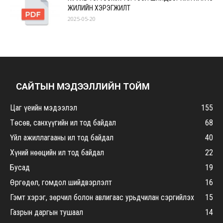
ЖИЛИЙН ХЭРЭГЖИЛТ
2025-05-20
САЙТЫН МЭДЭЭЛЛИЙН ТОЙМ
Цаг үеийн мэдээлэл
155
Төсөв, санхүүгийн ил тод байдал
68
Үйл ажиллагааны ил тод байдал
40
Хүний нөөцийн ил тод байдал
22
Бусад
19
Өргөдөл, гомдол шийдвэрлэлт
16
Гэмт хэрэг, зөрчил болон авлигаас урьдчилан сэргийлэх
15
Газрын даргын тушаал
14