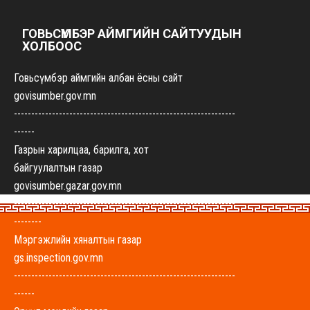
ГОВЬСҮМБЭР АЙМГИЙН САЙТУУДЫН
ХОЛБООС
Говьсүмбэр аймгийн албан ёсны сайт
govisumber.gov.mn
----------------------------------------------------------------
------
Газрын харилцаа, барилга, хот
байгуулалтын газар
govisumber.gazar.gov.mn
----------------------------------------------------------------
--------
Мэргэжлийн хяналтын газар
gs.inspection.gov.mn
----------------------------------------------------------------
------