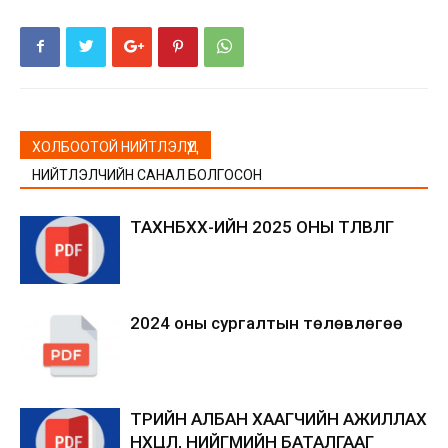
ХОЛБООТОЙ НИЙТЛЭЛҮҮД
НИЙТЛЭЛЧИЙН САНАЛ БОЛГОСОН
ТАХНБХХ-ИЙН 2025 ОНЫ ТӨЛӨВЛӨГӨӨ
2024 оны сургалтын төлөвлөгөө
ТӨРИЙН АЛБАН ХААГЧИЙН АЖИЛЛАХ
НӨХЦӨЛ, НИЙГМИЙН БАТАЛГААГ