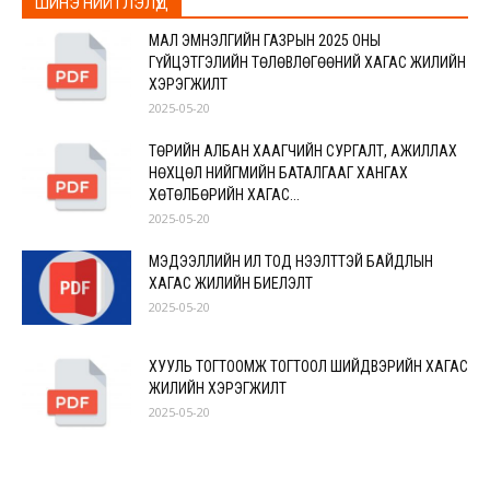
ШИНЭ НИЙТЛЭЛҮҮД
МАЛ ЭМНЭЛГИЙН ГАЗРЫН 2025 ОНЫ
ГҮЙЦЭТГЭЛИЙН ТӨЛӨВЛӨГӨӨНИЙ ХАГАС ЖИЛИЙН
ХЭРЭГЖИЛТ
2025-05-20
ТӨРИЙН АЛБАН ХААГЧИЙН СУРГАЛТ, АЖИЛЛАХ
НӨХЦӨЛ НИЙГМИЙН БАТАЛГААГ ХАНГАХ
ХӨТӨЛБӨРИЙН ХАГАС...
2025-05-20
МЭДЭЭЛЛИЙН ИЛ ТОД НЭЭЛТТЭЙ БАЙДЛЫН
ХАГАС ЖИЛИЙН БИЕЛЭЛТ
2025-05-20
ХУУЛЬ ТОГТООМЖ ТОГТООЛ ШИЙДВЭРИЙН ХАГАС
ЖИЛИЙН ХЭРЭГЖИЛТ
2025-05-20