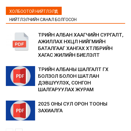
ХОЛБООТОЙ НИЙТЛЭЛҮҮД
НИЙТЛЭЛЧИЙН САНАЛ БОЛГОСОН
ТӨРИЙН АЛБАН ХААГЧИЙН СУРГАЛТ,
АЖИЛЛАХ НӨХЦӨЛ НИЙГМИЙН
БАТАЛГААГ ХАНГАХ ХӨТӨЛБӨРИЙН
ХАГАС ЖИЛИЙН БИЕЛЭЛТ
ТӨРИЙН АЛБАНЫ ШАЛГАЛТ ӨГӨХ
БОЛЗОЛ БОЛОН ШАТЛАН
ДЭВШҮҮЛЭХ, СОНГОН
ШАЛГАРУУЛАХ ЖУРАМ
2025 ОНЫ СУЛ ОРОН ТООНЫ
ЗАХИАЛГА