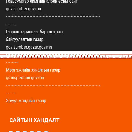
Говьсүмбэр аймгийн албан ёсны сайт
govisumber.gov.mn
----------------------------------------------------------------
------
Газрын харилцаа, барилга, хот
байгуулалтын газар
govisumber.gazar.gov.mn
----------------------------------------------------------------
--------
Мэргэжлийн хяналтын газар
gs.inspection.gov.mn
----------------------------------------------------------------
------
Эрүүл мэндийн газар
govisumber-emg.mohs.mn
----------------------------------------------------------------
САЙТЫН ХАНДАЛТ
-------
Хүнс, хөдөө аж ахуйн газар