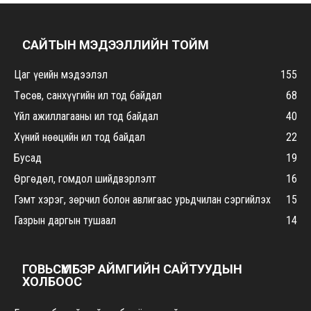
САЙТЫН МЭДЭЭЛЛИЙН ТОЙМ
Цаг үеийн мэдээлэл
155
Төсөв, санхүүгийн ил тод байдал
68
Үйл ажиллагааны ил тод байдал
40
Хүний нөөцийн ил тод байдал
22
Бусад
19
Өргөдөл, гомдол шийдвэрлэлт
16
Гэмт хэрэг, зөрчил болон авлигаас урьдчилан сэргийлэх
15
Газрын даргын тушаал
14
ГОВЬСҮМБЭР АЙМГИЙН САЙТУУДЫН
ХОЛБООС