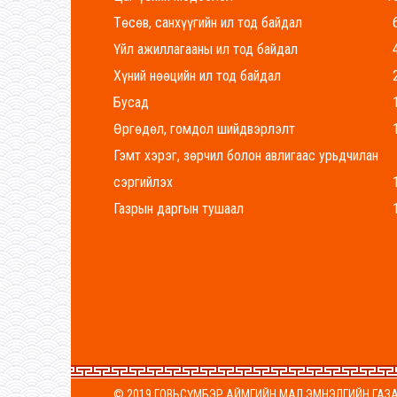
Төсөв, санхүүгийн ил тод байдал
Үйл ажиллагааны ил тод байдал
Хүний нөөцийн ил тод байдал
Бусад
Өргөдөл, гомдол шийдвэрлэлт
Гэмт хэрэг, зөрчил болон авлигаас урьдчилан
сэргийлэх
Газрын даргын тушаал
© 2019 ГОВЬСҮМБЭР АЙМГИЙН МАЛ ЭМНЭЛГИЙН ГАЗ