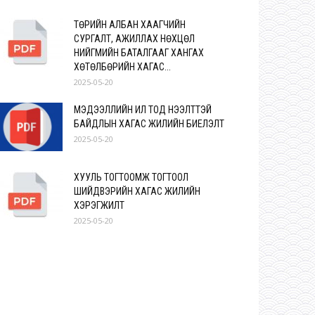
ТӨРИЙН АЛБАН ХААГЧИЙН
СУРГАЛТ, АЖИЛЛАХ НӨХЦӨЛ
НИЙГМИЙН БАТАЛГААГ ХАНГАХ
ХӨТӨЛБӨРИЙН ХАГАС...
2025-05-20
МЭДЭЭЛЛИЙН ИЛ ТОД НЭЭЛТТЭЙ
БАЙДЛЫН ХАГАС ЖИЛИЙН БИЕЛЭЛТ
2025-05-20
ХУУЛЬ ТОГТООМЖ ТОГТООЛ
ШИЙДВЭРИЙН ХАГАС ЖИЛИЙН
ХЭРЭГЖИЛТ
2025-05-20