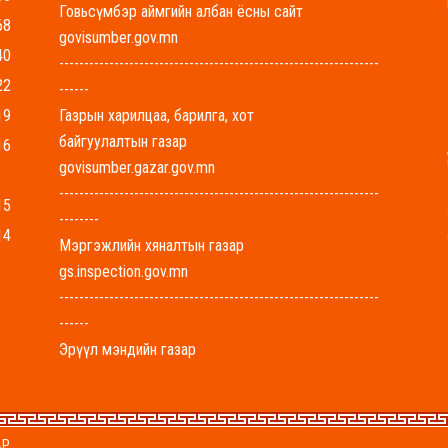
Говьсүмбэр аймгийн албан ёсны сайт
68
govisumber.gov.mn
40
----------------------------------------------------------------
22
------
19
Газрын харилцаа, барилга, хот
байгуулалтын газар
16
govisumber.gazar.gov.mn
----------------------------------------------------------------
15
--------
14
Мэргэжлийн хяналтын газар
gs.inspection.gov.mn
----------------------------------------------------------------
------
Эрүүл мэндийн газар
govisumber-emg.mohs.mn
----------------------------------------------------------------
-------
АР