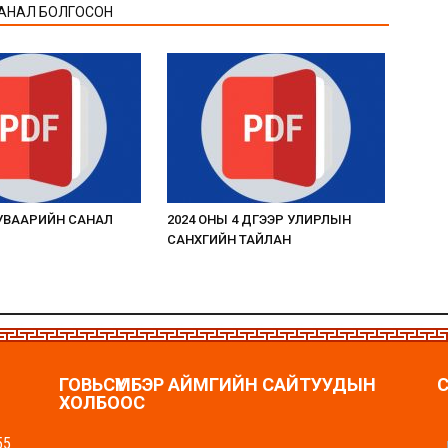
АНАЛ БОЛГОСОН
ХУВААРИЙН САНАЛ
2024 ОНЫ 4 ДҮГЭЭР УЛИРЛЫН
САНХҮҮГИЙН ТАЙЛАН
ГОВЬСҮМБЭР АЙМГИЙН САЙТУУДЫН
ХОЛБООС
55