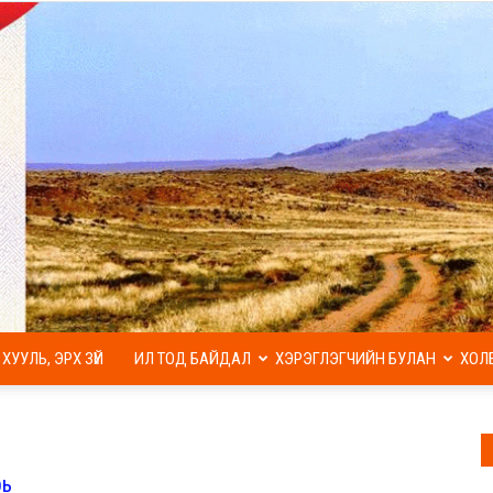
ХУУЛЬ, ЭРХ ЗҮЙ
ИЛ ТОД БАЙДАЛ
ХЭРЭГЛЭГЧИЙН БУЛАН
ХОЛ
МАЛ
рь