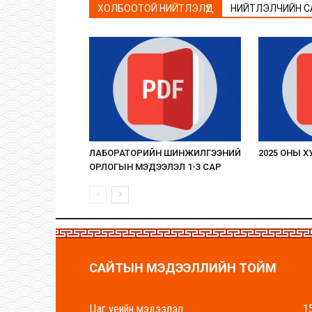
ХОЛБООТОЙ НИЙТЛЭЛҮҮД
НИЙТЛЭЛЧИЙН С
ЛАБОРАТОРИЙН ШИНЖИЛГЭЭНИЙ
2025 ОНЫ 
ОРЛОГЫН МЭДЭЭЛЭЛ 1-3 САР
САЙТЫН МЭДЭЭЛЛИЙН ТОЙМ
Цаг үеийн мэдээлэл
1