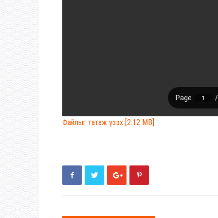
Файлыг татаж үзэх [2.12 MB]