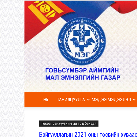
НҮҮР
ТАНИЛЦУУЛГА
МЭДЭЭ МЭДЭЭЛЭЛ
Төсөв, санхүүгийн ил тод байдал
Байгууллагын 2021 оны төсвийн хуваа