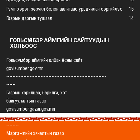
Гэмт хэрэг, зөрчил болон авлигаас урьдчилан сэргийлэх
15
Газрын даргын тушаал
14
ГОВЬСҮМБЭР АЙМГИЙН САЙТУУДЫН
ХОЛБООС
Говьсүмбэр аймгийн албан ёсны сайт
govisumber.gov.mn
----------------------------------------------------------------
------
Газрын харилцаа, барилга, хот
байгуулалтын газар
govisumber.gazar.gov.mn
----------------------------------------------------------------
--------
Мэргэжлийн хяналтын газар