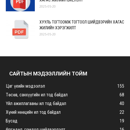
ХАГАС ЖИЛИЙН БИЕЛЭЛТ
2025-05-20
ХУУЛЬ ТОГТООМЖ ТОГТООЛ ШИЙДВЭРИЙН ХАГАС
ЖИЛИЙН ХЭРЭГЖИЛТ
2025-05-20
САЙТЫН МЭДЭЭЛЛИЙН ТОЙМ
Цаг үеийн мэдээлэл
155
Төсөв, санхүүгийн ил тод байдал
68
Үйл ажиллагааны ил тод байдал
40
Хүний нөөцийн ил тод байдал
22
Бусад
19
Өргөдөл, гомдол шийдвэрлэлт
16