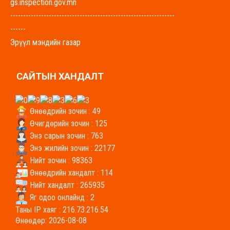
gs.inspection.gov.mn
----------------------------------------------------------------
------
Эрүүл мэндийн газар
govisumber-emg.mohs.mn
----------------------------------------------------------------
САЙТЫН ХАНДАЛТ
-------
Хүнс, хөдөө аж ахуйн газар
uhaag.gs.gov.mn
Өнөөдрийн зочин : 49
----------------------------------------------------------------
Өчигдөрийн зочин : 125
-------
Энэ сарын зочин : 763
Энэ жилийн зочин : 22177
Боловсрол, соёл, урлагийн газар
Нийт зочин : 98363
bolovsrol.gs.gov.mn
Өнөөдрийн хандалт : 114
----------------------------------------------------------------
Нийт хандалт : 265935
-----
Яг одоо онлайнд : 2
Байгаль орчин аялал жуулчлалын газар
Таны IP хаяг : 216.73.216.54
baigal.gs.gov.mn/
Өнөөдөр: 2026-08-08
----------------------------------------------------------------