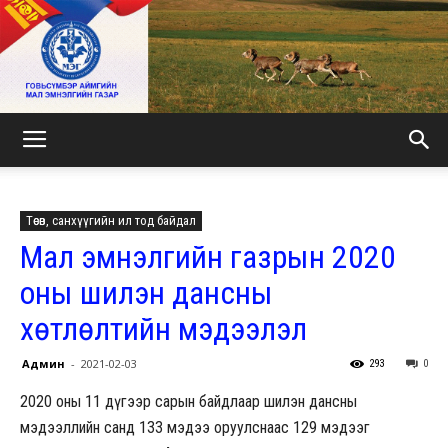
МАЛ
Төсөв, санхүүгийн ил тод байдал
ЭМНЭЛГИЙН
Мал эмнэлгийн газрын 2020
оны шилэн дансны
хөтлөлтийн мэдээлэл
ГАЗАР
Админ
-
2021-02-03
293
0
2020 оны 11 дүгээр сарын байдлаар шилэн дансны
мэдээллийн санд 133 мэдээ оруулснаас 129 мэдээг