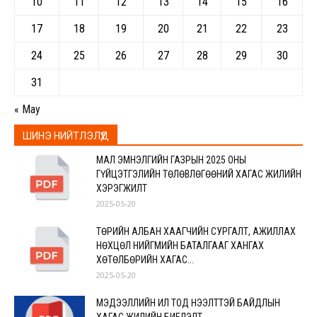
10
11
12
13
14
15
16
17
18
19
20
21
22
23
24
25
26
27
28
29
30
31
« May
ШИНЭ НИЙТЛЭЛҮҮД
МАЛ ЭМНЭЛГИЙН ГАЗРЫН 2025 ОНЫ
ГҮЙЦЭТГЭЛИЙН ТӨЛӨВЛӨГӨӨНИЙ ХАГАС ЖИЛИЙН
ХЭРЭГЖИЛТ
2025-05-20
ТӨРИЙН АЛБАН ХААГЧИЙН СУРГАЛТ, АЖИЛЛАХ
НӨХЦӨЛ НИЙГМИЙН БАТАЛГААГ ХАНГАХ
ХӨТӨЛБӨРИЙН ХАГАС...
2025-05-20
МЭДЭЭЛЛИЙН ИЛ ТОД НЭЭЛТТЭЙ БАЙДЛЫН